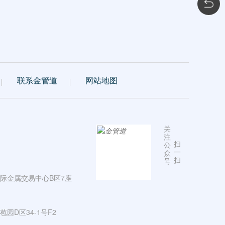
联系金管道
网站地图
关
注
扫
公
一
众
扫
号
际金属交易中心B区7座
园D区34-1号F2